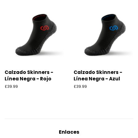
Calzado Skinners -
Calzado Skinners -
Línea Negra - Rojo
Línea Negra - Azul
Precio
£39.99
Precio
£39.99
habitual
habitual
Enlaces