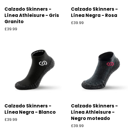
Calzado Skinners -
Calzado Skinners -
Línea Athleisure - Gris
Línea Negra - Rosa
Granito
Precio
£39.99
habitual
Precio
£39.99
habitual
Calzado Skinners -
Calzado Skinners -
Línea Negra - Blanco
Línea Athleisure -
Negro moteado
Precio
£39.99
habitual
Precio
£39.99
habitual