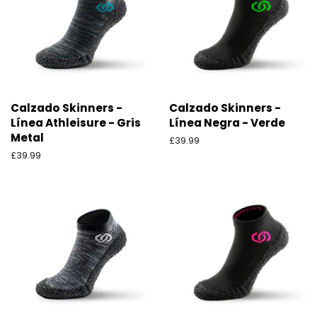
Calzado Skinners -
Calzado Skinners -
Línea Athleisure - Gris
Línea Negra - Verde
Metal
Precio
£39.99
habitual
Precio
£39.99
habitual